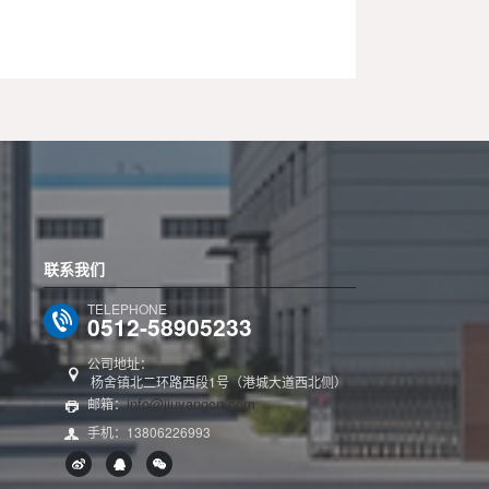
联系我们
TELEPHONE
0512-58905233
公司地址：
杨舍镇北二环路西段1号（港城大道西北侧）
info@jiuyangcn.com
邮箱：
手机：13806226993