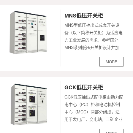
关合接地开关、防止接地开关
作的场所。产品特点a、柜体结
在...
构采用组装式，断路器采用手车
MNS低压开关柜
落地式结构；
MNS型低压抽出式成套开关设
b 、配用全新型复合绝缘真空断
备（以下简称开关柜）为适应电
路器，并具有互换性好，更换简
力工业发展的需求，参考国外
单的特点；
MNS系列低压开关柜设计并加
c、手车架中装有丝杆螺母推进
以改进开发的高级型低压开关
机构可轻松移动手车，并能防止
MORE
柜，该产品符合国家标准
误操作而损坏推进机构；
GB7251、VDE660和
d、所有的操作均在柜门关闭状
ZBK36001-89《低压抽出式成
态下进行；
套开关设备》、国际标准
GCK低压开关柜
e、...
IEC439规定MNS型低压开关柜
GCK低压抽出式配电柜由动力配
适应各种供电、配电的需要，能
电中心（PC）柜和电动机控制
广泛用于发电厂、变电站、工矿
中心（MCC）两部分组成，适
企业、大楼宾馆、市政建设等各
用于发电厂，变电站，工矿企业
种低压配电系统。
等电力用户作为交流50Hz，最