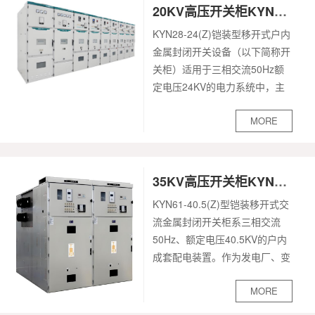
路器、隔离开关等）模块化设
20KV高压开关柜KYN28-24(Z)
计，检修时可快速移开，大幅缩
KYN28-24(Z)铠装型移开式户内
短维护时间。
金属封闭开关设备（以下简称开
2. 技术与性能适应性：满足
关柜）适用于三相交流50Hz额
10KV系统配电需求，支持频繁
定电压24KV的电力系统中，主
操作与长期稳定运行；智能化：
要用于发电厂、变电所、工矿企
部分型号集成智能操控单元，实
MORE
业及高层建筑中接受和分配网络
现远程监测、故障预警，提升运
电能，并对电路实行控制、保护
维效率；环保性：采用环保绝缘
和监测。本开关柜能满足
材料，符合电力行业绿...
GB3906-2006《3~35KV交流金
35KV高压开关柜KYN61-40.5
属封闭开关设备》、DL404-
KYN61-40.5(Z)型铠装移开式交
91《户内交流开关柜订货技术条
流金属封闭开关柜系三相交流
件》及IEC298《额定电压1KV
50Hz、额定电压40.5KV的户内
以上52KV及以下交流金属封闭
成套配电装置。作为发电厂、变
开关设备和控制设备》等标准要
电站及工矿企业接受和分配电能
求，并具有防止误操作断路器、
MORE
之用，对电路起到控制、保护和
防止带负荷推拉手车、防止带电
检测等功能，还可以用于频繁操