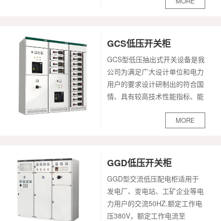
MORE
大工作电压至660V,最大工作电
流至4000A的配电系统中，作为
动力配电，电动机控制及照明等
配电设备的电能转换分配控制之
GCS低压开关柜
用。
GCS型低压抽出式开关设备是我
公司为满足广大设计单位和电力
用户的要求设计研制出的符合国
情、具有较高技术性能指标、能
够适应电力市场发展需要并可与
MORE
现有引进产品竞争的低压抽出式
开关设备。该产品目前已被电力
用户广泛选用。本产品适用于发
电厂、石油、化工、冶金、纺
GGD低压开关柜
织、高层建筑等行业的配电系
GGD型交流低压配电柜适用于
统。在大型发电厂、石化系统等
发电厂、变电站、工矿企业等电
自动化程度高、要求与计算机接
力用户的交流50HZ,额定工作电
口的场所，作为三相交流频率为
压380V，额定工作电流至
50（60）Hz、额定工作电压为