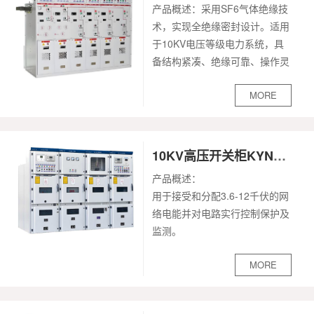
产品概述：采用SF6气体绝缘技
术，实现全绝缘密封设计。适用
于10KV电压等级电力系统，具
备结构紧凑、绝缘可靠、操作灵
活、维护便捷等优势，广泛应用
MORE
于变电站、工矿企业等场景，保
障电力传输安全稳定，是10KV
配电领域核心电气设备之一。
10KV高压开关柜KYN28-12(Z)
产品概述：
用于接受和分配3.6-12千伏的网
络电能并对电路实行控制保护及
监测。
核心优势‌与‌应用场景‌如下：
MORE
结构与安全采用全密封铠装结
构，有效隔离高压带电部件，保
障运维人员安全；内部元件（断