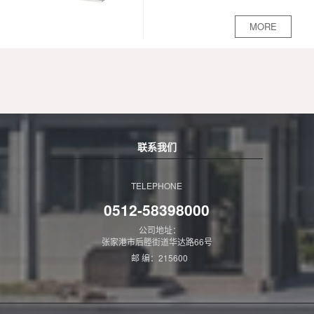
6300A的配电系统。作为动力、
380V（400V）、（660V），额
MORE
照明及配电设备的电能转换、分
定电流为4000A及以下的发、供
配与控制之用。GGD型交流低
电系统中的配电、电动机集中控
压配电柜符合IEC439《低压成
制、无功功北补偿使...
套开关设备和控制设备》
GB7251-2013《低压成套开关
设备》等标准。GGD型装置适
用于发电厂、石油、化工、冶
联系我们
金、纺织、高层建筑等行业的配
电系统。
TELEPHONE
0512-58398000
公司地址：
张家港市后塍街道华达路66号
邮 编：215600